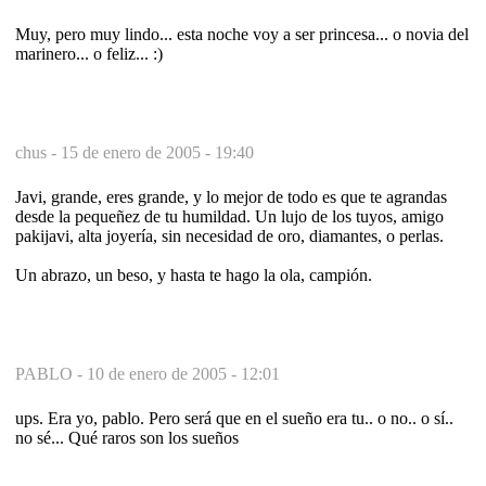
Muy, pero muy lindo... esta noche voy a ser princesa... o novia del
marinero... o feliz... :)
chus -
15 de enero de 2005 - 19:40
Javi, grande, eres grande, y lo mejor de todo es que te agrandas
desde la pequeñez de tu humildad. Un lujo de los tuyos, amigo
pakijavi, alta joyería, sin necesidad de oro, diamantes, o perlas.
Un abrazo, un beso, y hasta te hago la ola, campión.
PABLO -
10 de enero de 2005 - 12:01
ups. Era yo, pablo. Pero será que en el sueño era tu.. o no.. o sí..
no sé... Qué raros son los sueños