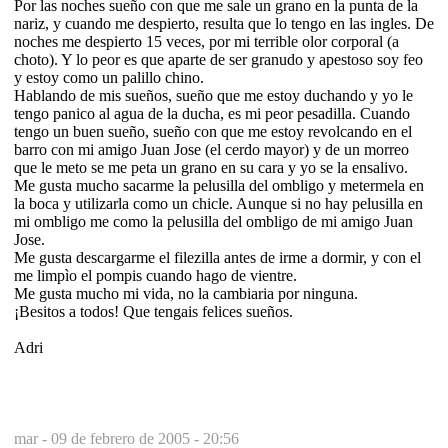
Por las noches sueño con que me sale un grano en la punta de la
nariz, y cuando me despierto, resulta que lo tengo en las ingles. De
noches me despierto 15 veces, por mi terrible olor corporal (a
choto). Y lo peor es que aparte de ser granudo y apestoso soy feo
y estoy como un palillo chino.
Hablando de mis sueños, sueño que me estoy duchando y yo le
tengo panico al agua de la ducha, es mi peor pesadilla. Cuando
tengo un buen sueño, sueño con que me estoy revolcando en el
barro con mi amigo Juan Jose (el cerdo mayor) y de un morreo
que le meto se me peta un grano en su cara y yo se la ensalivo.
Me gusta mucho sacarme la pelusilla del ombligo y metermela en
la boca y utilizarla como un chicle. Aunque si no hay pelusilla en
mi ombligo me como la pelusilla del ombligo de mi amigo Juan
Jose.
Me gusta descargarme el filezilla antes de irme a dormir, y con el
me limpìo el pompis cuando hago de vientre.
Me gusta mucho mi vida, no la cambiaria por ninguna.
¡Besitos a todos! Que tengais felices sueños.
Adri
mar -
09 de febrero de 2005 - 20:56